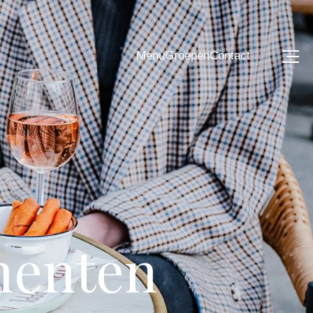
Menu
Groepen
Contact
menten