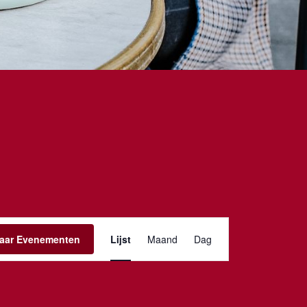
Evenement
aar Evenementen
Lijst
Maand
Dag
weergaven
navigatie