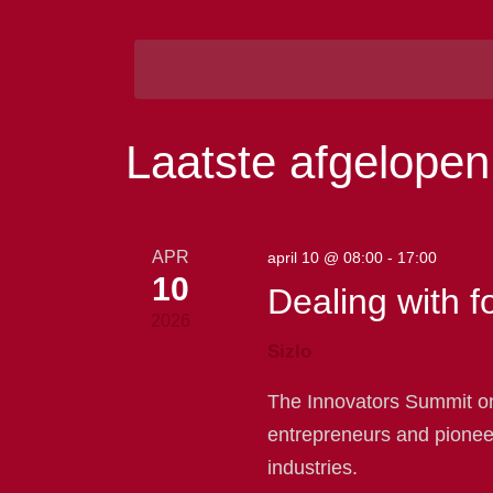
en
Zoek
Selecteer
voor
een
weergeven
Evenementen
datum.
met
navigatie
keyword.
Laatste afgelope
APR
april 10 @ 08:00
-
17:00
10
Dealing with 
2026
Sizlo
The Innovators Summit on 
entrepreneurs and pionee
industries.