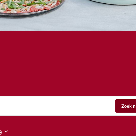
Zoek n
e